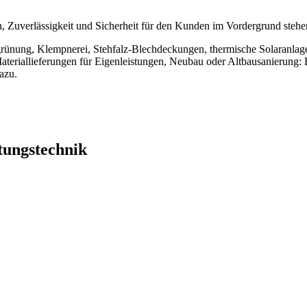
en, Zuverlässigkeit und Sicherheit für den Kunden im Vordergrund stehe
egrünung, Klempnerei, Stehfalz-Blechdeckungen, thermische Solaran
riallieferungen für Eigenleistungen, Neubau oder Altbausanierung: Be
azu.
tungstechnik