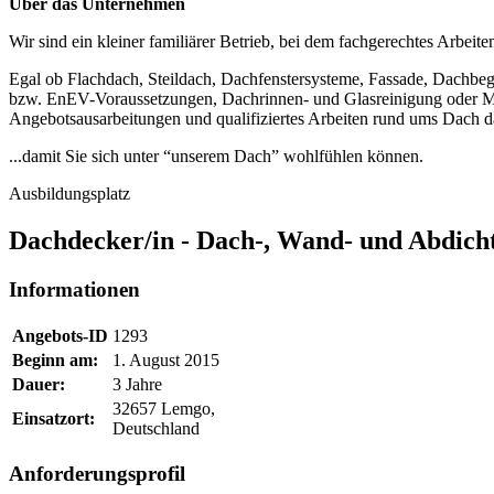
Über das Unternehmen
Wir sind ein kleiner familiärer Betrieb, bei dem fachgerechtes Arbeit
Egal ob Flachdach, Steildach, Dachfenstersysteme, Fassade, Dachb
bzw. EnEV-Voraussetzungen, Dachrinnen- und Glasreinigung oder Mate
Angebotsausarbeitungen und qualifiziertes Arbeiten rund ums Dach d
...damit Sie sich unter “unserem Dach” wohlfühlen können.
Ausbildungsplatz
Dachdecker/in - Dach-, Wand- und Abdich
Informationen
Angebots-ID
1293
Beginn am:
1. August 2015
Dauer:
3 Jahre
32657 Lemgo,
Einsatzort:
Deutschland
Anforderungsprofil