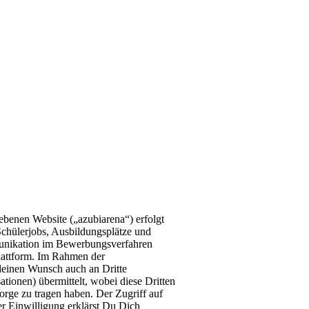
ebenen Website („azubiarena“) erfolgt
hülerjobs, Ausbildungsplätze und
unikation im Bewerbungsverfahren
plattform. Im Rahmen der
deinen Wunsch auch an Dritte
ionen) übermittelt, wobei diese Dritten
Sorge zu tragen haben. Der Zugriff auf
r Einwilligung erklärst Du Dich