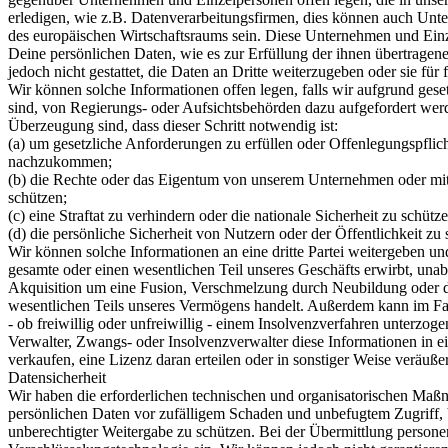
erledigen, wie z.B. Datenverarbeitungsfirmen, dies können auch Un
des europäischen Wirtschaftsraums sein. Diese Unternehmen und Einz
Deine persönlichen Daten, wie es zur Erfüllung der ihnen übertragene
jedoch nicht gestattet, die Daten an Dritte weiterzugeben oder sie f
Wir können solche Informationen offen legen, falls wir aufgrund gese
sind, von Regierungs- oder Aufsichtsbehörden dazu aufgefordert wer
Überzeugung sind, dass dieser Schritt notwendig ist:
(a) um gesetzliche Anforderungen zu erfüllen oder Offenlegungspfli
nachzukommen;
(b) die Rechte oder das Eigentum von unserem Unternehmen oder m
schützen;
(c) eine Straftat zu verhindern oder die nationale Sicherheit zu schütz
(d) die persönliche Sicherheit von Nutzern oder der Öffentlichkeit zu 
Wir können solche Informationen an eine dritte Partei weitergeben un
gesamte oder einen wesentlichen Teil unseres Geschäfts erwirbt, unab
Akquisition um eine Fusion, Verschmelzung durch Neubildung oder d
wesentlichen Teils unseres Vermögens handelt. Außerdem kann im Fal
- ob freiwillig oder unfreiwillig - einem Insolvenzverfahren unterzoge
Verwalter, Zwangs- oder Insolvenzverwalter diese Informationen in ei
verkaufen, eine Lizenz daran erteilen oder in sonstiger Weise veräuße
Datensicherheit
Wir haben die erforderlichen technischen und organisatorischen Ma
persönlichen Daten vor zufälligem Schaden und unbefugtem Zugriff
unberechtigter Weitergabe zu schützen. Bei der Übermittlung persone