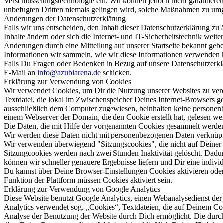
Verschlüsselungstechnologie ein. Wir können jedoch nicht garantiere
unbefugten Dritten niemals gelingen wird, solche Maßnahmen zu um
Änderungen der Datenschutzerklärung
Falls wir uns entscheiden, den Inhalt dieser Datenschutzerklärung zu 
Inhalte ändern oder sich die Internet- und IT-Sicherheitstechnik weite
Änderungen durch eine Mitteilung auf unserer Startseite bekannt geb
Informationen wir sammeln, wie wir diese Informationen verwenden 
Falls Du Fragen oder Bedenken in Bezug auf unsere Datenschutzerklär
E-Mail an
info@azubiarena.de
schicken.
Erklärung zur Verwendung von Cookies
Wir verwendet Cookies, um Dir die Nutzung unserer Websites zu verei
Textdatei, die lokal im Zwischenspeicher Deines Internet-Browsers ge
ausschließlich dem Computer zugewiesen, beinhalten keine persone
einem Webserver der Domain, die den Cookie erstellt hat, gelesen we
Die Daten, die mit Hilfe der vorgenannten Cookies gesammelt werde
Wir werden diese Daten nicht mit personenbezogenen Daten verknüpf
Wir verwenden überwiegend "Sitzungscookies", die nicht auf Deiner F
Sitzungcookies werden nach zwei Stunden Inaktivität gelöscht. Dadu
können wir schneller genauere Ergebnisse liefern und Dir eine indivi
Du kannst über Deine Browser-Einstellungen Cookies aktivieren ode
Funktion der Plattform müssen Cookies aktiviert sein.
Erklärung zur Verwendung von Google Analytics
Diese Website benutzt Google Analytics, einen Webanalysedienst de
Analytics verwendet sog. „Cookies“, Textdateien, die auf Deinem Co
Analyse der Benutzung der Website durch Dich ermöglicht. Die durc