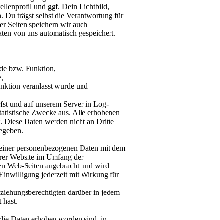
llenprofil und ggf. Dein Lichtbild,
. Du trägst selbst die Verantwortung für
er Seiten speichern wir auch
ten von uns automatisch gespeichert.
de bzw. Funktion,
e,
unktion veranlasst wurde und
fst und auf unserem Server in Log-
statistische Zwecke aus. Alle erhobenen
. Diese Daten werden nicht an Dritte
egeben.
Deiner personenbezogenen Daten mit dem
erer Website im Umfang der
den Web-Seiten angebracht und wird
Einwilligung jederzeit mit Wirkung für
Erziehungsberechtigten darüber in jedem
 hast.
 die Daten erhoben worden sind, in