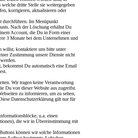
elche dritte Stelle sie weitergegeben
n, korrigieren, aktualisieren oder
bst durchführen. Im Menüpunkt
unts. Nach der Löschung erhältst Du
einem Account, die Du in Form einer
tere 3 Monate bei dem Unternehmen und
illst, kontaktiere uns bitte unter
einer Zustimmung unsere Dienste nicht
 werden.
st, bekommst Du automatisch eine Email
est.
iten. Wir tragen keine Verantwortung
die Du von dieser Website aus zugreifst.
Webseiten zu informieren, um zu sehen,
iese Datenschutzerklärung gilt nur für
Informationsblöcke, u.a. einen
tionen), die wir in Übereinstimmung mit
Buttons können wir solche Informationen
erem Auftrag bestimmte Aufgaben