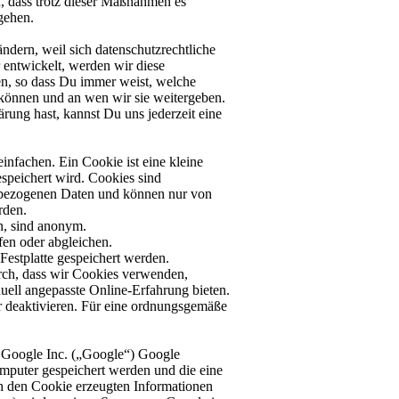
n, dass trotz dieser Maßnahmen es
gehen.
ändern, weil sich datenschutzrechtliche
r entwickelt, werden wir diese
en, so dass Du immer weist, welche
können und an wen wir sie weitergeben.
ung hast, kannst Du uns jederzeit eine
nfachen. Ein Cookie ist eine kleine
speichert wird. Cookies sind
nbezogenen Daten und können nur von
rden.
n, sind anonym.
en oder abgleichen.
estplatte gespeichert werden.
rch, dass wir Cookies verwenden,
duell angepasste Online-Erfahrung bieten.
r deaktivieren. Für eine ordnungsgemäße
r Google Inc. („Google“) Google
mputer gespeichert werden und die eine
h den Cookie erzeugten Informationen