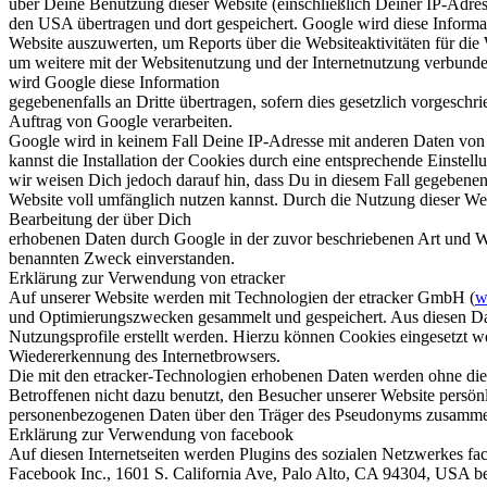
über Deine Benutzung dieser Website (einschließlich Deiner IP-Adres
den USA übertragen und dort gespeichert. Google wird diese Inform
Website auszuwerten, um Reports über die Websiteaktivitäten für die
um weitere mit der Websitenutzung und der Internetnutzung verbunde
wird Google diese Information
gegebenenfalls an Dritte übertragen, sofern dies gesetzlich vorgeschr
Auftrag von Google verarbeiten.
Google wird in keinem Fall Deine IP-Adresse mit anderen Daten von
kannst die Installation der Cookies durch eine entsprechende Einstel
wir weisen Dich jedoch darauf hin, dass Du in diesem Fall gegebenenf
Website voll umfänglich nutzen kannst. Durch die Nutzung dieser Web
Bearbeitung der über Dich
erhobenen Daten durch Google in der zuvor beschriebenen Art und 
benannten Zweck einverstanden.
Erklärung zur Verwendung von etracker
Auf unserer Website werden mit Technologien der etracker GmbH (
w
und Optimierungszwecken gesammelt und gespeichert. Aus diesen D
Nutzungsprofile erstellt werden. Hierzu können Cookies eingesetzt 
Wiedererkennung des Internetbrowsers.
Die mit den etracker-Technologien erhobenen Daten werden ohne die 
Betroffenen nicht dazu benutzt, den Besucher unserer Website persönli
personenbezogenen Daten über den Träger des Pseudonyms zusamme
Erklärung zur Verwendung von facebook
Auf diesen Internetseiten werden Plugins des sozialen Netzwerkes f
Facebook Inc., 1601 S. California Ave, Palo Alto, CA 94304, USA be