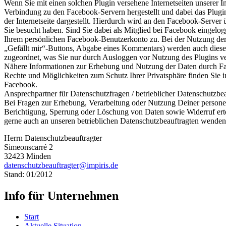
Wenn Sie mit einen solchen Plugin versehene Internetseiten unserer In
Verbindung zu den Facebook-Servern hergestellt und dabei das Plugi
der Internetseite dargestellt. Hierdurch wird an den Facebook-Server ü
Sie besucht haben. Sind Sie dabei als Mitglied bei Facebook eingelog
Ihrem persönlichen Facebook-Benutzerkonto zu. Bei der Nutzung der
„Gefällt mir“-Buttons, Abgabe eines Kommentars) werden auch dies
zugeordnet, was Sie nur durch Ausloggen vor Nutzung des Plugins v
Nähere Informationen zur Erhebung und Nutzung der Daten durch Fa
Rechte und Möglichkeiten zum Schutz Ihrer Privatsphäre finden Sie 
Facebook.
Ansprechpartner für Datenschutzfragen / betrieblicher Datenschutzbea
Bei Fragen zur Erhebung, Verarbeitung oder Nutzung Deiner person
Berichtigung, Sperrung oder Löschung von Daten sowie Widerruf ert
gerne auch an unseren betrieblichen Datenschutzbeauftragten wenden
Herrn Datenschutzbeauftragter
Simeonscarré 2
32423 Minden
datenschutzbeauftragter@impiris.de
Stand: 01/2012
Info für Unternehmen
Start
Aktuelle Situation