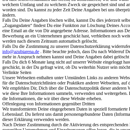
welchem Umfang und zu welchem Zweck sie gespeichert sind und an w
worden sind. Du kannst zu jeder Zeit Deine Angaben bei uns überprüfe
ändern.
Falls Du Deine Angaben löschen willst, kannst Du dies jederzeit sel
„Zugangsdaten“ findest Du eine Funktion zur Löschung Deines Acco
eine Email an die von Dir angegebene Adresse. Informationen aus D
Bewerbung an ein Unternehmen geschickt hast, verbleiben noch wei
werden nach diesem Zeitraum automatisch gelöscht.
Falls Du die Zustimmung zu unserer Datenschutzerklärung widerrufen w
info@azubiarena.de
. Bitte beachte jedoch, dass Du nach Widerruf D
mehr in Anspruch nehmen kannst und Deine Angaben dabei gelöscht
Falls Du dich 6 Monate lang nicht auf unserer Website eingeloggt ha
geschickt, in der Du gefragt wirst, ob Du weiterhin Nutzer sein möcht
Verlinkte Seiten
Unsere Webseiten enthalten unter Umständen Links zu anderen Webse
für die Datenschutzrichtlinien oder Praktiken anderer Webseiten, auf 
Wir empfehlen Dir, Dich über die Datenschutzpolitik dieser anderen 
wie diese Ihre Informationen sammeln, verwenden und weitergeben. D
die Informationen, die wir über diese Website erheben.
Offenlegung von Informationen gegenüber Dritten
Wir transformieren Deine eingegebenen Daten in speziell formatierte 
Lebenslauf. Du lieferst uns damit personengebundene Daten (Informa
dieser Erklärung verwenden werden.
Nach Deiner Zustimmung durch die Aktivierung des entsprechenden 
gegenüber Unternehmen und Einzelpersonen offen legen, die in uns