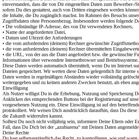
einverstanden, dass die von Dir eingestellten Daten zum Bewerber-/Ste
sofern Du dies gestattest, auch von Dritten eingesehen werden können
die Inhalte, die Du zugänglich machst. Im Rahmen des Besuchs unser
Zugriffsdaten ohne Personenbezug. Insbesondere werden folgende Da
• Die vollständige IP-Adresse, des von Dir verwendeten Rechners,
• Name der angeforderten Datei,
• Datum und Uhrzeit der Anforderungen
• die vom anfordernden (deinem) Rechner gewünschte Zugriffsmetho
• die vom anfordernden (deinem) Rechner übermittelten Eingabewert
• die URL, von der aus die Datei angefordert bzw. die gewünschte F
Informationen über verwendete Internetbrowser und Betriebssysteme.
Diese Daten werden automatisch übermittelt, wenn Du im Internet sur
Dateien gespeichert. Wir werten diese Daten gelegentlich für interne 
Daten werden in regelmäßigen Abständen wieder vollständig gelöscht
weitergegeben und zu keinen anderen Zwecken benutzt, als eben ang
Einwilligung
Als Nutzer willigst Du in die Erhebung, Nutzung und Speicherung 
Anklicken des entsprechenden Buttons bei der Registrierung auf uns
vorgesehenen Nutzung ein. Diese Einwilligung ist auf den betreffen
protokolliert. Wir weisen Dich ausdrücklich daraufhin, dass Du diese 
die Zukunft widerrufen kannst.
Solltest Du noch nicht volljährig sein, informiere Deine Eltern oder 
Fall, dass Du Dich bei der „azubiarena“ mit Deinen Daten angemeldet
Deine Rechte
Du hast selbstverständlich das Recht, zu kontrollieren, wie und wann