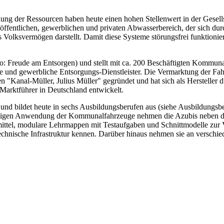
ng der Ressourcen haben heute einen hohen Stellenwert in der Gesell
öffentlichen, gewerblichen und privaten Abwasserbereich, der sich dur
Volksvermögen darstellt. Damit diese Systeme störungsfrei funktionie
 Freude am Entsorgen) und stellt mit ca. 200 Beschäftigten Kommunal
nd gewerbliche Entsorgungs-Dienstleister. Die Vermarktung der Fahrze
"Kanal-Müller, Julius Müller" gegründet und hat sich als Hersteller d
ktführer in Deutschland entwickelt.
d bildet heute in sechs Ausbildungsberufen aus (siehe Ausbildungsber
eitigen Anwendung der Kommunalfahrzeuge nehmen die Azubis neben de
ittel, modulare Lehrmappen mit Testaufgaben und Schnittmodelle zur 
chnische Infrastruktur kennen. Darüber hinaus nehmen sie an verschied