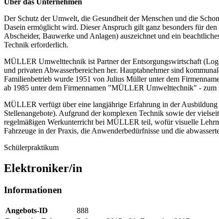
Über das Unternehmen
Der Schutz der Umwelt, die Gesundheit der Menschen und die Schonu
Dasein ermöglicht wird. Dieser Anspruch gilt ganz besonders für den 
Abscheider, Bauwerke und Anlagen) auszeichnet und ein beachtliches 
Technik erforderlich.
MÜLLER Umwelttechnik ist Partner der Entsorgungswirtschaft (Logo:
und privaten Abwasserbereichen her. Hauptabnehmer sind kommunale u
Familienbetrieb wurde 1951 von Julius Müller unter dem Firmennamen 
ab 1985 unter dem Firmennamen "MÜLLER Umwelttechnik" - zum Mar
MÜLLER verfügt über eine langjährige Erfahrung in der Ausbildung un
Stellenangebote). Aufgrund der komplexen Technik sowie der viels
regelmäßigen Werkunterricht bei MÜLLER teil, wofür visuelle Lehrm
Fahrzeuge in der Praxis, die Anwenderbedürfnisse und die abwasserte
Schülerpraktikum
Elektroniker/in
Informationen
Angebots-ID
888