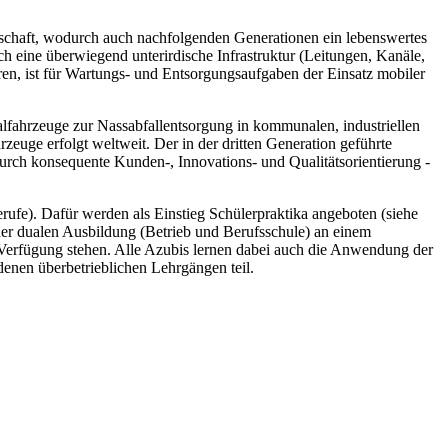
schaft, wodurch auch nachfolgenden Generationen ein lebenswertes
ch eine überwiegend unterirdische Infrastruktur (Leitungen, Kanäle,
ren, ist für Wartungs- und Entsorgungsaufgaben der Einsatz mobiler
fahrzeuge zur Nassabfallentsorgung in kommunalen, industriellen
uge erfolgt weltweit. Der in der dritten Generation geführte
urch konsequente Kunden-, Innovations- und Qualitätsorientierung -
ufe). Dafür werden als Einstieg Schülerpraktika angeboten (siehe
r dualen Ausbildung (Betrieb und Berufsschule) an einem
Verfügung stehen. Alle Azubis lernen dabei auch die Anwendung der
enen überbetrieblichen Lehrgängen teil.