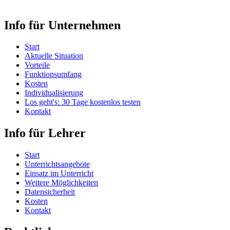
Info für Unternehmen
Start
Aktuelle Situation
Vorteile
Funktionsumfang
Kosten
Individualisierung
Los geht's: 30 Tage kostenlos testen
Kontakt
Info für Lehrer
Start
Unterrichtsangebote
Einsatz im Unterricht
Weitere Möglichkeiten
Datensicherheit
Kosten
Kontakt